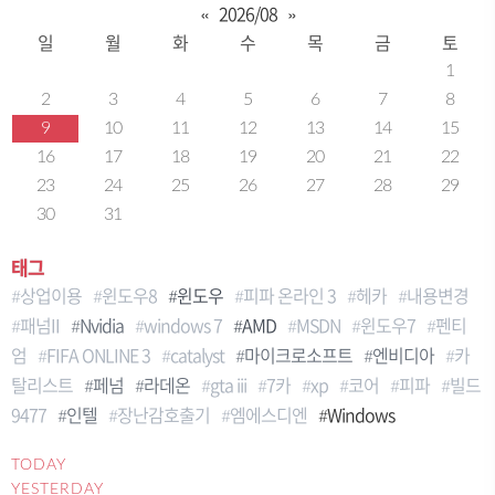
«
2026/08
»
일
월
화
수
목
금
토
1
2
3
4
5
6
7
8
9
10
11
12
13
14
15
16
17
18
19
20
21
22
23
24
25
26
27
28
29
30
31
태그
상업이용
윈도우8
윈도우
피파 온라인 3
헤카
내용변경
패넘II
Nvidia
windows 7
AMD
MSDN
윈도우7
펜티
엄
FIFA ONLINE 3
catalyst
마이크로소프트
엔비디아
카
탈리스트
페넘
라데온
gta iii
7카
xp
코어
피파
빌드
9477
인텔
장난감호출기
엠에스디엔
Windows
TODAY
YESTERDAY