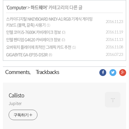
'
Computer
>
하드웨어
' 카테고리의 다른 글
스카이디지탈 NKEYBOARD NKEY-A1 RGB 기계식 게이밍
2016.11.23
키보드 (블랙, 갈축) 사용기
(1)
인텔 코어 i5-7600K 카비레이크 정보
2016.11.19
(0)
인텔 펜티엄 G4620 카비레이크 정보
2016.11.13
(0)
오버워치 플레이에 최적인 그래픽 카드 추천
2016.11.08
(1)
GIGABYTE GA-EP35-DS3R
2016.07.23
(8)
Comment
s
,
Trackback
s
Callisto
Jupiter
구독하기