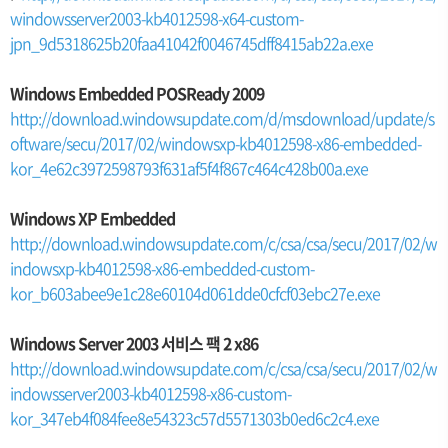
windowsserver2003-kb4012598-x64-custom-
jpn_9d5318625b20faa41042f0046745dff8415ab22a.exe
Windows Embedded POSReady 2009
http://download.windowsupdate.com/d/msdownload/update/s
oftware/secu/2017/02/windowsxp-kb4012598-x86-embedded-
kor_4e62c3972598793f631af5f4f867c464c428b00a.exe
Windows XP Embedded
http://download.windowsupdate.com/c/csa/csa/secu/2017/02/w
indowsxp-kb4012598-x86-embedded-custom-
kor_b603abee9e1c28e60104d061dde0cfcf03ebc27e.exe
Windows Server 2003 서비스 팩 2 x86
http://download.windowsupdate.com/c/csa/csa/secu/2017/02/w
indowsserver2003-kb4012598-x86-custom-
kor_347eb4f084fee8e54323c57d5571303b0ed6c2c4.exe