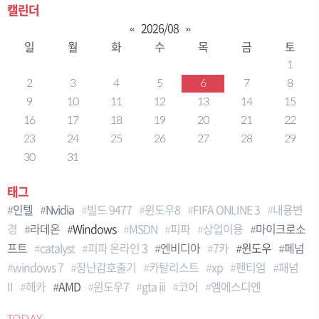
캘린더
«
2026/08
»
일
월
화
수
목
금
토
1
2
3
4
5
6
7
8
9
10
11
12
13
14
15
16
17
18
19
20
21
22
23
24
25
26
27
28
29
30
31
태그
인텔
Nvidia
빌드 9477
윈도우8
FIFA ONLINE 3
내용변
경
라데온
Windows
MSDN
피파
상업이용
마이크로소
프트
catalyst
피파 온라인 3
엔비디아
7카
윈도우
페넘
windows 7
장난감호출기
카탈리스트
xp
펜티엄
패넘
II
헤카
AMD
윈도우7
gta iii
코어
엠에스디엔
TODAY