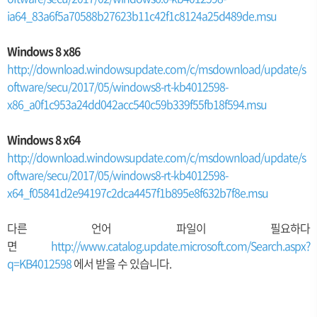
ia64_83a6f5a70588b27623b11c42f1c8124a25d489de.msu
Windows 8 x86
http://download.windowsupdate.com/c/msdownload/update/s
oftware/secu/2017/05/windows8-rt-kb4012598-
x86_a0f1c953a24dd042acc540c59b339f55fb18f594.msu
Windows 8 x64
http://download.windowsupdate.com/c/msdownload/update/s
oftware/secu/2017/05/windows8-rt-kb4012598-
x64_f05841d2e94197c2dca4457f1b895e8f632b7f8e.msu
다른 언어 파일이 필요하다
면
http://www.catalog.update.microsoft.com/Search.aspx?
q=KB4012598
에서 받을 수 있습니다.