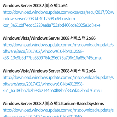
Windows Server 2003 서비스 팩 2 x64
http://download.windowsupdate.com/c/csa/csa/secu/2017/02/w
indowsserver2003-kb4012598-x64-custom-
kor_8a61cbf7ecdc3220ae8a753abd466cde2025e1d8.exe
Windows Vista/Windows Server 2008 서비스 팩 2 x86
http://download.windowsupdate.com/d/msdownload/update/s
oftware/secu/2017/02/windows6.0-kb4012598-
x86_13e9b3d77ba5599764c296075a796c16a85c745c.msu
Windows Vista/Windows Server 2008 서비스 팩 2 x64
http://download.windowsupdate.com/d/msdownload/update/s
oftware/secu/2017/02/windows6.0-kb4012598-
x64_6a186ba2b2b98b2144b50f88baf33a5fa53b5d76.msu
Windows Server 2008 서비스 팩 2 Itanium-Based Systems
http://download.windowsupdate.com/d/msdownload/update/s
oftware/secu/2017/02/windows6.0-kb4012598-