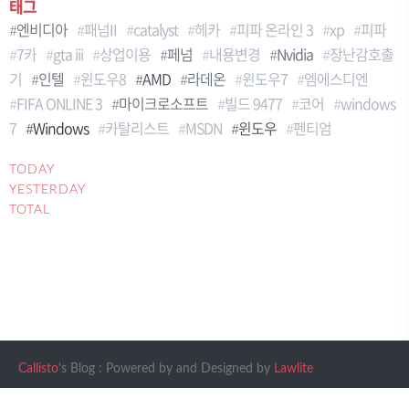
태그
엔비디아
패넘II
catalyst
헤카
피파 온라인 3
xp
피파
7카
gta iii
상업이용
페넘
내용변경
Nvidia
장난감호출
기
인텔
윈도우8
AMD
라데온
윈도우7
엠에스디엔
FIFA ONLINE 3
마이크로소프트
빌드 9477
코어
windows
7
Windows
카탈리스트
MSDN
윈도우
펜티엄
TODAY
YESTERDAY
TOTAL
Callisto
's Blog : Powered by
and Designed by
Lawlite