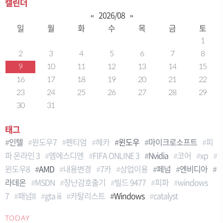
캘린더
«
2026/08
»
일
월
화
수
목
금
토
1
2
3
4
5
6
7
8
9
10
11
12
13
14
15
16
17
18
19
20
21
22
23
24
25
26
27
28
29
30
31
태그
인텔
윈도우7
펜티엄
헤카
윈도우
마이크로소프트
피
파 온라인 3
엠에스디엔
FIFA ONLINE 3
Nvidia
코어
xp
윈도우8
AMD
내용변경
7카
상업이용
페넘
엔비디아
라데온
MSDN
장난감호출기
빌드 9477
피파
windows
7
패넘II
gta iii
카탈리스트
Windows
catalyst
TODAY