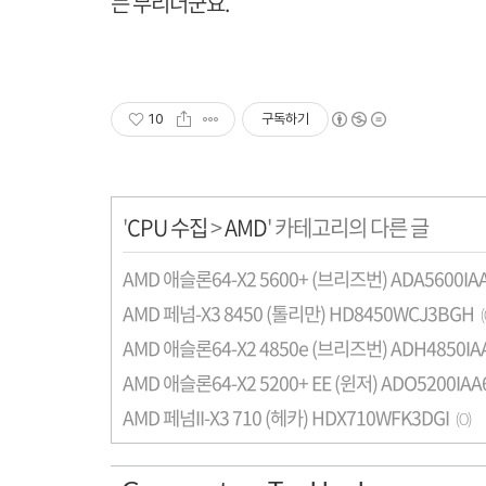
는 무리더군요.
10
구독하기
'
CPU 수집
>
AMD
' 카테고리의 다른 글
AMD 애슬론64-X2 5600+ (브리즈번) ADA5600IA
AMD 페넘-X3 8450 (톨리만) HD8450WCJ3BGH
(
AMD 애슬론64-X2 4850e (브리즈번) ADH4850IA
AMD 애슬론64-X2 5200+ EE (윈저) ADO5200IAA
AMD 페넘II-X3 710 (헤카) HDX710WFK3DGI
(0)