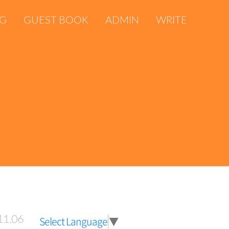
OG
GUEST BOOK
ADMIN
WRITE
11.06
Select Language
▼