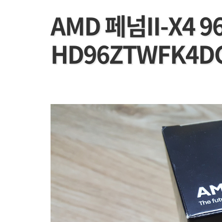
AMD 페넘II-X4 9
HD96ZTWFK4D