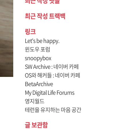
최근 작성 댓글
최근 작성 트랙백
링크
Let's be happy.
윈도우 포럼
snoopybox
SW Archive : 네이버 카페
OS와 해커들 : 네이버 카페
BetaArchive
My Digital Life Forums
영지월드
테런을 유지하는 마음 공간
글 보관함