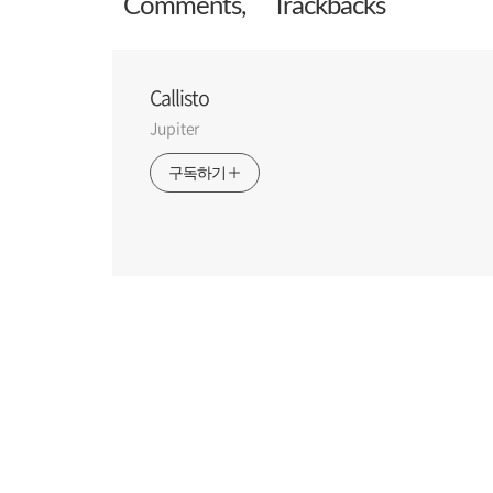
Comment
s
,
Trackback
s
Callisto
Jupiter
구독하기