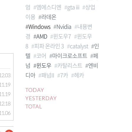
엄
엠에스디엔
gta iii
상업
이용
라데온
Windows
Nvidia
내용변
경
AMD
윈도우7
윈도우
8
피파 온라인 3
catalyst
인
텔
코어
마이크로소프트
페
넘
윈도우
카탈리스트
엔비
디아
패넘II
7카
헤카
12.03
11.19
TODAY
11.19
YESTERDAY
12.18
TOTAL
11.06