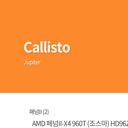
Callisto
Jupiter
패넘II (2)
AMD 페넘II-X4 960T (조스마) HD9