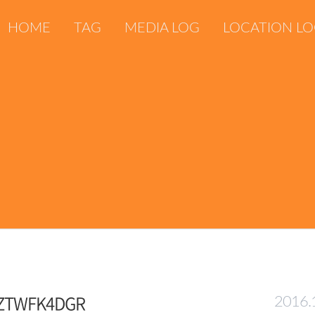
HOME
TAG
MEDIA LOG
LOCATION L
6ZTWFK4DGR
2016.